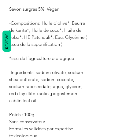
Savon surgras 5%. Vegan
-Compositions:
Huile d’olive*, Beurre
de karité*, Huile de coco*, Huile de
REVIEWS
colza*, HE Patchouli*, Eau, Glycérine (
issue de la saponification )
*issu de l’agriculture biologique
-Ingrédients:
sodium olivate, sodium
shea butterate, sodium cocoate,
sodium rapeseedate, aqua, glycerin,
red clay illite kaolin ,pogostemon
cablin leaf oil
Poids : 100g
Sans conservateur
Formules validées par expertise
toxicologique