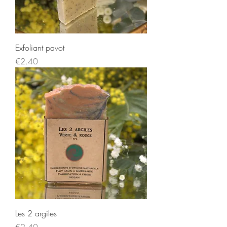
Exfoliant pavot
Price
€2.40
Les 2 argiles
Price