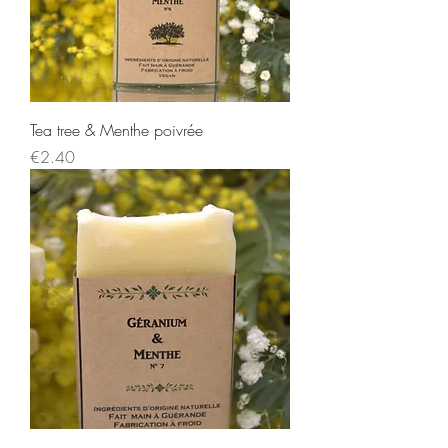
Tea tree & Menthe poivrée
Price
€2.40