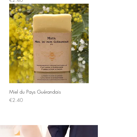
€2.40
Miel du Pays Guérandais
Price
€2.40