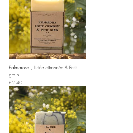
Palmarosa , Listée citronnée & Petit
grain
Price
€2.40