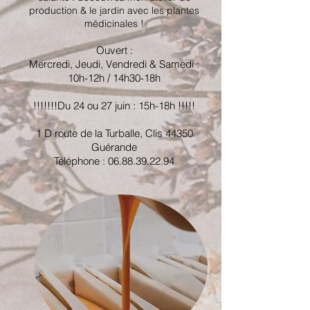
production & le jardin avec les plantes
médicinales !
Ouvert :
Mercredi, Jeudi, Vendredi & Samedi :
10h-12h / 14h30-18h
!!!!!!!Du 24 ou 27 juin : 15h-18h !!!!!
1 D route de la Turballe, Clis 44350
Guérande
Téléphone :
06.88.39.22.94