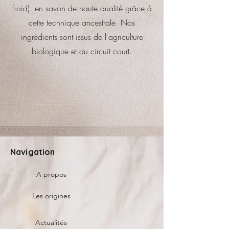
froid) en savon de haute qualité grâce à
cette technique ancestrale. Nos
ingrédients sont issus de l'agriculture
biologique et du circuit court.
Navigation
A propos
Les origines
Actualités