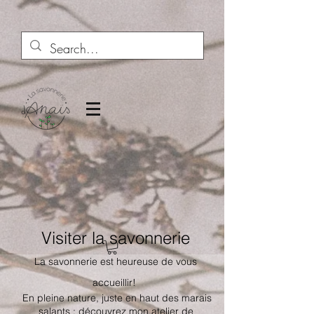
Visiter la savonnerie
​La savonnerie est heureuse de vous
accueillir!
En pleine nature, juste en haut des marais
salants : découvrez mon atelier de