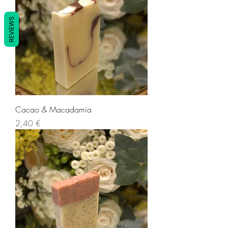
REVIEWS
Cacao & Macadamia
Prix
2,40 €