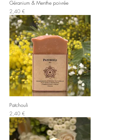
Géranium & Menthe poivrée
Prix
2,40 €
Patchouli
Prix
2,40 €