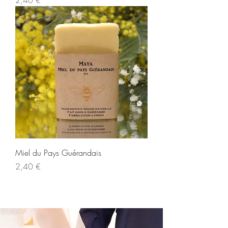
2,40 €
Miel du Pays Guérandais
Prix
2,40 €