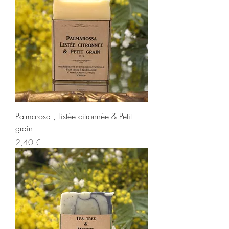
Palmarosa , Listée citronnée & Petit
grain
Prix
2,40 €