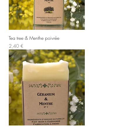
Tea tree & Menthe poivrée
Prix
2,40 €