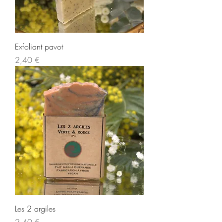
Exfoliant pavot
Prix
2,40 €
Les 2 argiles
Prix